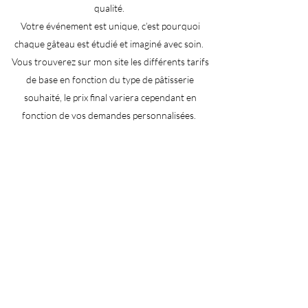
qualité.
Votre événement est unique, c’est pourquoi
chaque gâteau est étudié et imaginé avec soin.
Vous trouverez sur mon site les différents tarifs
de base en fonction du type de pâtisserie
souhaité, le prix final variera cependant en
fonction de vos demandes personnalisées.
Les commandes sont possibles du mardi au
samedi. Durant la semaine, l’heure de retrait est à
convenir. Le samedi, l'atelier est ouvert entre 9h
et 12h pour le retrait des commandes.
Afin de confirmer la réservation du gâteau, un
acompte non remboursable d'environ 40% du prix
total sera demandé.