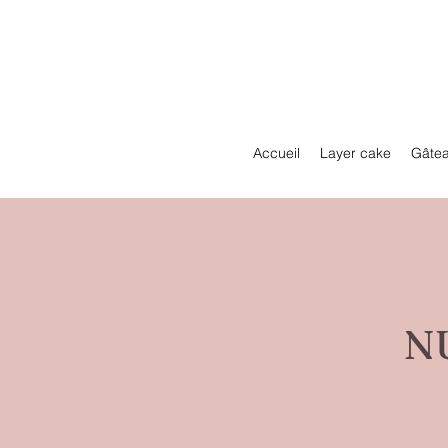
Accueil
Layer cake
Gâtea
N