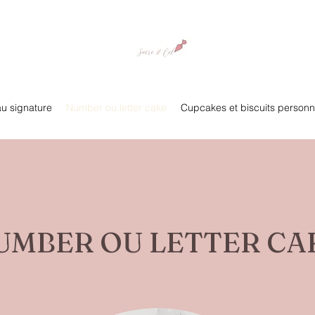
u signature
Number ou letter cake
Cupcakes et biscuits personn
UMBER OU LETTER CA